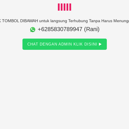
K TOMBOL DIBAWAH untuk langsung Terhubung Tanpa Harus Menungg
+6285830789947 (Rani)
CHAT DENGAN ADMIN KLIK DISINI ▶️