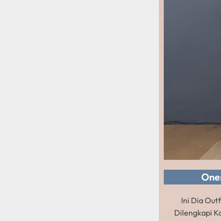
One
Ini Dia Out
Dilengkapi Ka