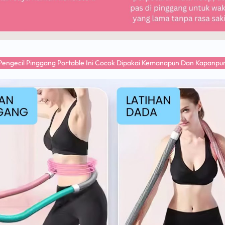
Pengecil Pinggang Portable Ini Cocok Dipakai Kemanapun Dan Kapanpu