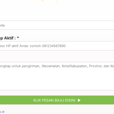
 Aktif :
*
.id
.