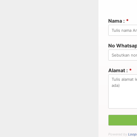
Nama :
*
No Whatsapp
Alamat :
*
Powered by
Loops