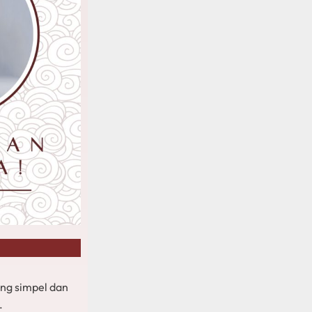
ng simpel dan
.